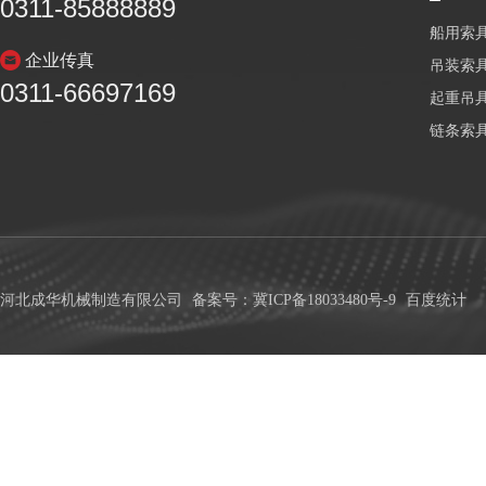
0311-85888889
船用索
企业传真
吊装索
0311-66697169
起重吊
链条索
河北成华机械制造有限公司
备案号：冀ICP备18033480号-9
百度统计