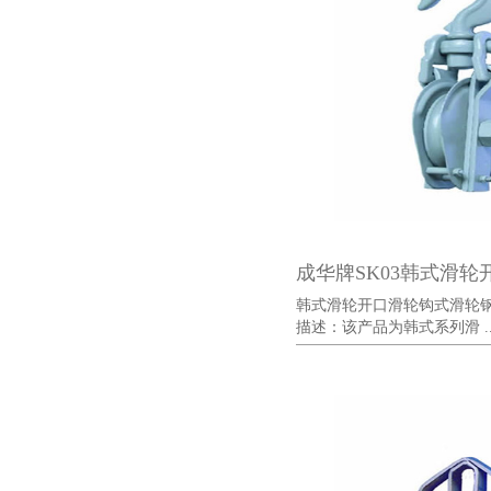
成华牌SK03韩式滑轮
韩式滑轮开口滑轮钩式滑轮
描述：该产品为韩式系列滑 ..