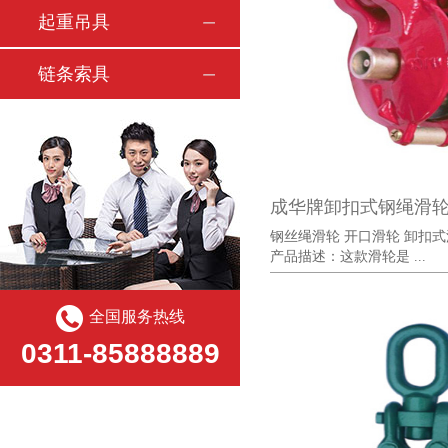
起重吊具
链条索具
成华牌卸扣式钢绳滑
钢丝绳滑轮 开口滑轮 卸扣式
产品描述：这款滑轮是 ...
全国服务热线
0311-85888889