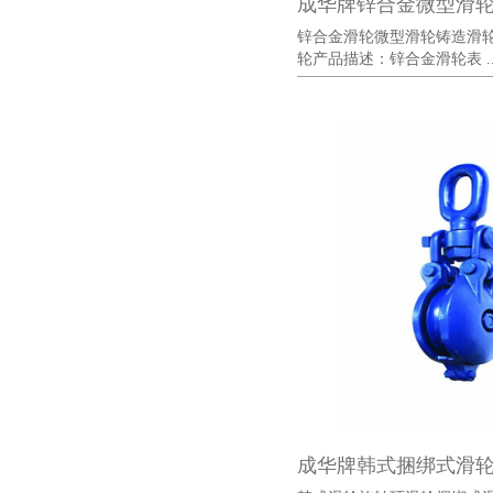
成华牌锌合金微型滑
锌合金滑轮微型滑轮铸造滑
轮产品描述：锌合金滑轮表 ..
成华牌韩式捆绑式滑