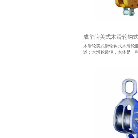
成华牌美式木滑轮钩
木滑轮美式滑轮钩式木滑轮
述：木滑轮质轻，木体是一种 .