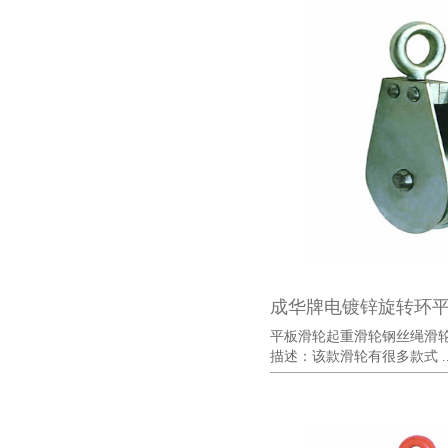
成华牌电镀锌旋转环
平板滑轮起重滑轮钢丝绳滑
描述：该款滑轮有很多款式 ..