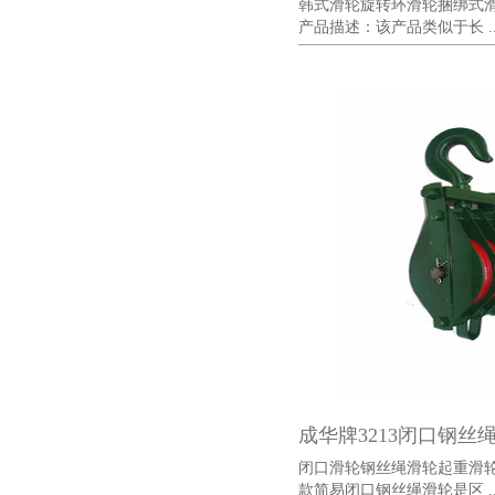
韩式滑轮旋转环滑轮捆绑式
产品描述：该产品类似于长 ..
成华牌3213闭口钢丝
闭口滑轮钢丝绳滑轮起重滑
款简易闭口钢丝绳滑轮是区 ..