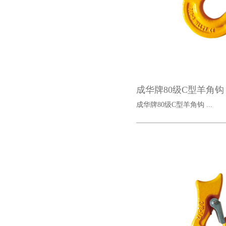
成华牌80级C型羊角钩
成华牌80级C型羊角钩 ...