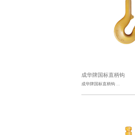
成华牌国标直柄钩
成华牌国标直柄钩 ...