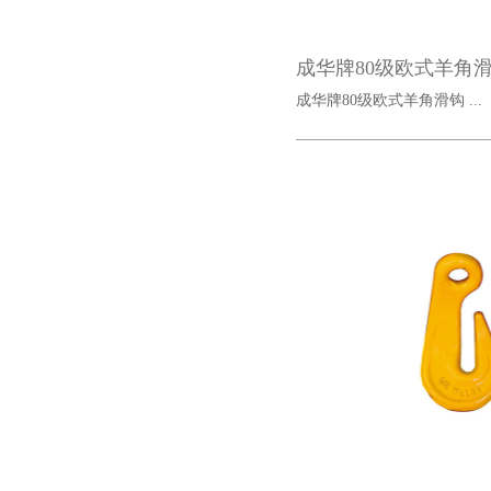
成华牌80级欧式羊角
成华牌80级欧式羊角滑钩 ...