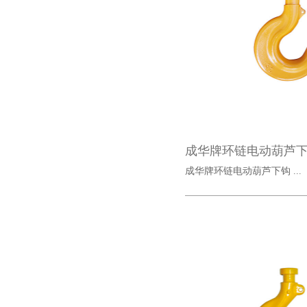
成华牌环链电动葫芦
成华牌环链电动葫芦下钩 ...