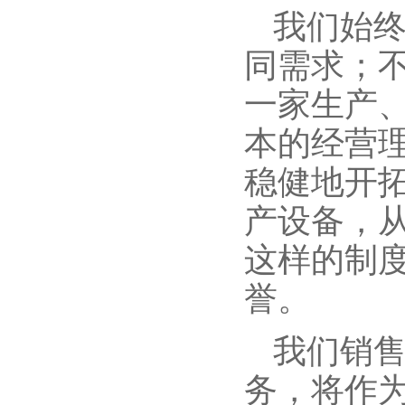
我们始
同需求；
一家生产
本的经营
稳健地开
产设备，
这样的制
誉。
我们销
务，将作