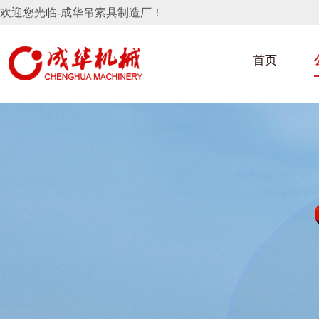
欢迎您光临-成华吊索具制造厂！
首页