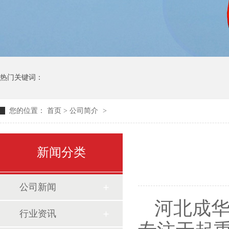
热门关键词：
您的位置：
首页
>
公司简介
>
新闻分类
公司新闻
河北成
行业资讯