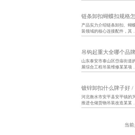
链条卸扣蝴蝶扣规格
产品实力介绍链条卸扣、蝴
装领域的核心连接配件，其 ..
吊钩起重大全哪个品
山东泰安市泰山区岱庙街道
展综合工程吊装维修某某项 ..
镀锌卸扣什么牌子好 /
河北衡水市安平县安平镇的
推进仓储货物吊装改造某某 ..
当前