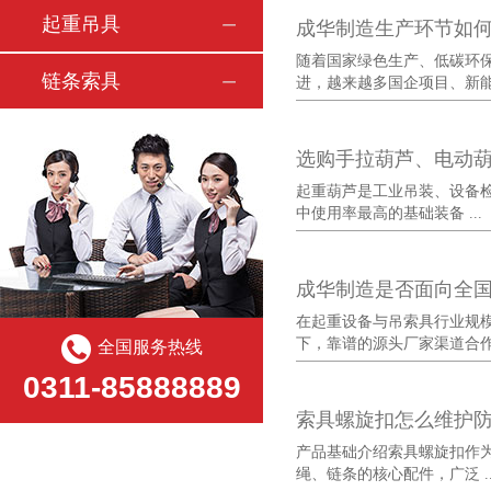
起重吊具
成华制造生产环节如
随着国家绿色生产、低碳环
链条索具
进，越来越多国企项目、新能 .
选购手拉葫芦、电动
起重葫芦是工业吊装、设备
中使用率最高的基础装备 ...
成华制造是否面向全
在起重设备与吊索具行业规
下，靠谱的源头厂家渠道合作 .
全国服务热线
0311-85888889
索具螺旋扣怎么维护
产品基础介绍索具螺旋扣作
绳、链条的核心配件，广泛 ..