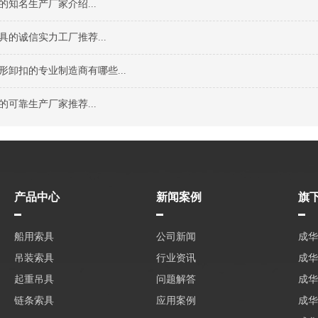
的知名生产厂家介绍...
具的诚信实力工厂推荐...
形卸扣的专业制造商有哪些...
的可靠生产厂家推荐...
产品中心
新闻案例
旗
船用索具
公司新闻
成华
吊装索具
行业资讯
成华
起重吊具
问题解答
成华
链条索具
应用案例
成华