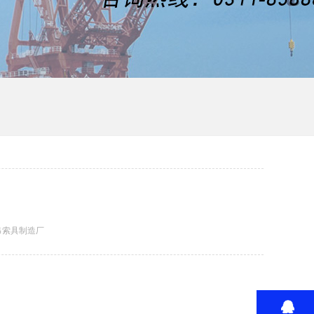
吊索具制造厂