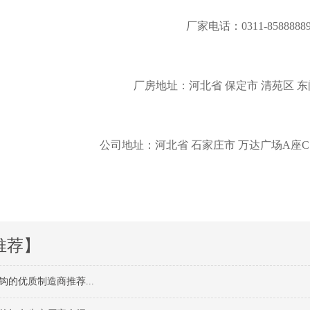
厂家电话：0311-8588888
厂房地址：河北省 保定市 清苑区 
公司地址：河北省 石家庄市 万达广场A座
推荐】
钩的优质制造商推荐...