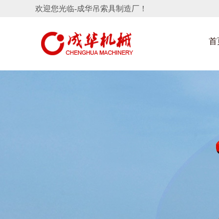
欢迎您光临-成华吊索具制造厂！
首