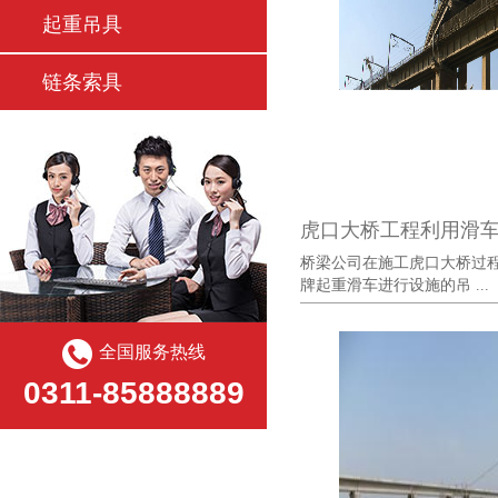
起重吊具
链条索具
虎口大桥工程利用滑
桥梁公司在施工虎口大桥过
牌起重滑车进行设施的吊 ...
全国服务热线
0311-85888889