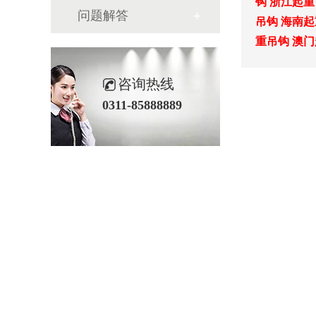
钩
浙江起重
问题解答
吊钩
海南起
重吊钩
澳门
咨询热线
0311-85888889