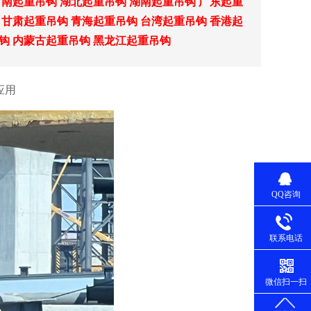
河南起重吊钩
湖北起重吊钩
湖南起重吊钩
广东起重
甘肃起重吊钩
青海起重吊钩
台湾起重吊钩
香港起
钩
内蒙古起重吊钩
黑龙江起重吊钩
应用
QQ咨询
联系电话
微信扫一扫