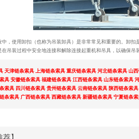
业中，使用卸扣（也称为吊装卸具）是非常常见和重要的。卸扣
是在吊装过程中安全地连接和解除连接起重机和吊具，以确保吊
具
天津链条索具
上海链条索具
重庆链条索具
河北链条索具
山西
索具
安徽链条索具
福建链条索具
江西链条索具
山东链条索具
条索具
四川链条索具
贵州链条索具
云南链条索具
陕西链条索具
链条索具
广西链条索具
西藏链条索具
新疆链条索具
宁夏链条索
推荐】