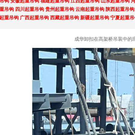
吊钩
安徽起重吊钩
福建起重吊钩
江西起重吊钩
山东起重吊钩
重吊钩
四川起重吊钩
贵州起重吊钩
云南起重吊钩
陕西起重吊钩
起重吊钩
广西起重吊钩
西藏起重吊钩
新疆起重吊钩
宁夏起重吊
成华卸扣在高架桥吊装中的