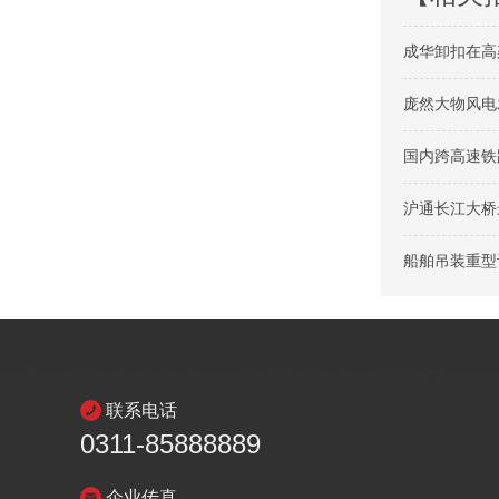
成华卸扣在高架
庞然大物风电
国内跨高速铁
沪通长江大桥
船舶吊装重型设
联系电话
0311-85888889
企业传真