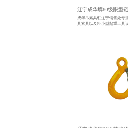
辽宁成华牌80级眼型
成华吊索具驻辽宁销售处专
具索具以及轻小型起重工具设备