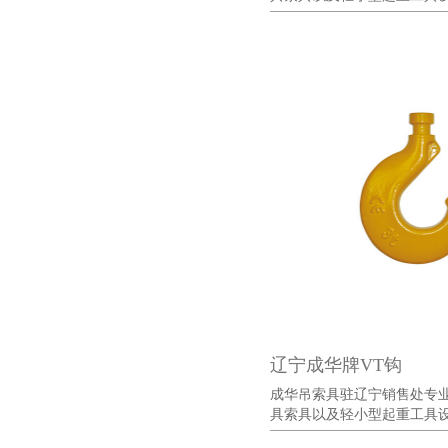
辽宁成华牌VT钩
成华吊索具驻辽宁销售处专
具索具以及轻小型起重工具设备