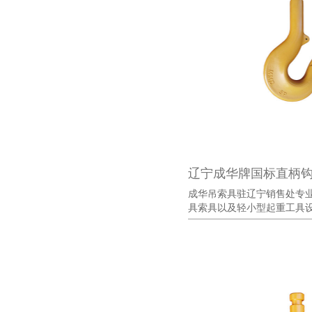
辽宁成华牌国标直柄
成华吊索具驻辽宁销售处专
具索具以及轻小型起重工具设备