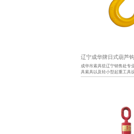
辽宁成华牌日式葫芦
成华吊索具驻辽宁销售处专
具索具以及轻小型起重工具设备