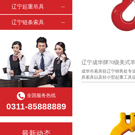
辽宁起重吊具
辽宁链条索具
辽宁成华牌70级美式
成华吊索具驻辽宁销售处专
具索具以及轻小型起重工具设备
全国服务热线
0311-85888889
最新动态