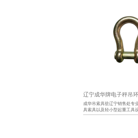
辽宁成华牌电子秤吊
成华吊索具驻辽宁销售处专
具索具以及轻小型起重工具设备