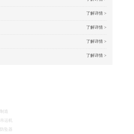
了解详情 >
了解详情 >
了解详情 >
了解详情 >
下系列产品
制造
吊运机
防坠器