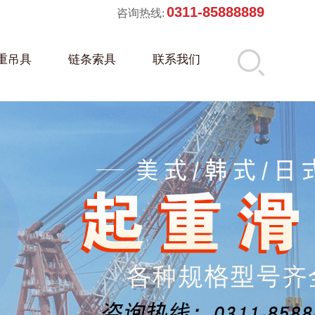
0311-85888889
咨询热线:
重吊具
链条索具
联系我们