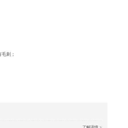
有毛刺；
了解详情 >