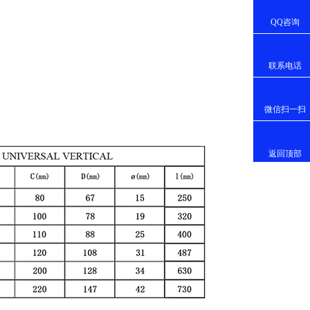
QQ咨询
联系电话
微信扫一扫
返回顶部