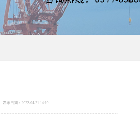
发布日期：2022-04-21 14:10