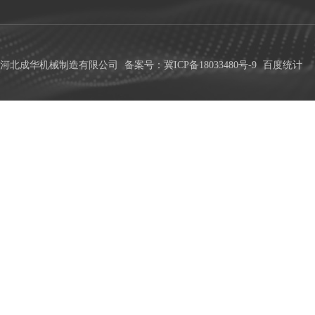
河北成华机械制造有限公司
备案号：冀ICP备18033480号-9
百度统计