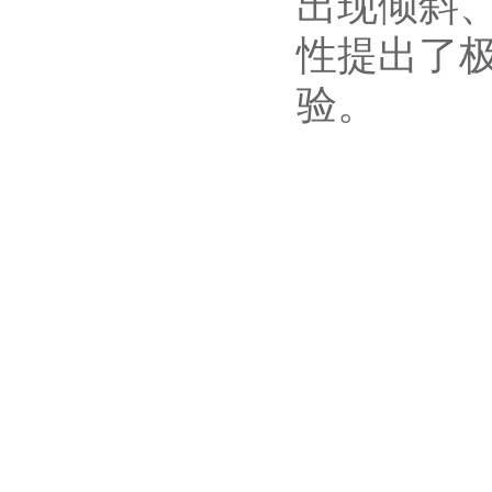
出现倾斜
性提出了
验。