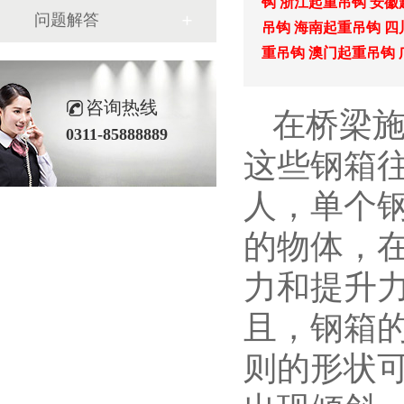
钩
浙江起重吊钩
安徽
问题解答
吊钩
海南起重吊钩
四
重吊钩
澳门起重吊钩
咨询热线
在桥梁
0311-85888889
这些钢箱
人，单个
的物体，
力和提升
且，钢箱
则的形状