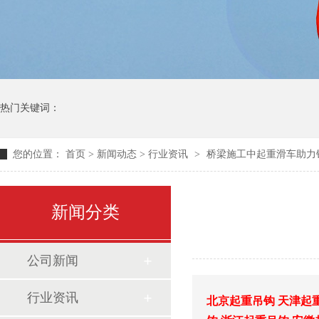
热门关键词：
您的位置：
首页
>
新闻动态
>
行业资讯
>
桥梁施工中起重滑车助力
新闻分类
公司新闻
行业资讯
北京起重吊钩
天津起