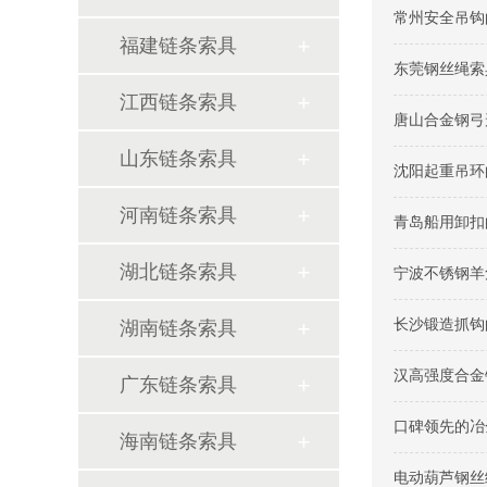
常州安全吊钩
福建链条索具
东莞钢丝绳索
江西链条索具
唐山合金钢弓
山东链条索具
沈阳起重吊环
河南链条索具
青岛船用卸扣
湖北链条索具
宁波不锈钢羊
长沙锻造抓钩
湖南链条索具
汉高强度合金
广东链条索具
口碑领先的冶
海南链条索具
电动葫芦钢丝