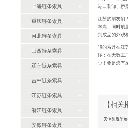
上海链条索具
港口装卸、桥
江苏的朋友们
重庆链条索具
率高，同时质
到成品的外观
河北链条索具
咱的索具在江
山西链条索具
序；在无数工
少！要是您有采
辽宁链条索具
吉林链条索具
江苏链条索具
【相关
浙江链条索具
天津防脱羊角
安徽链条索具