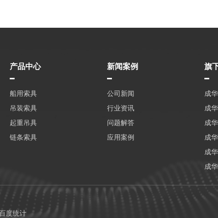
产品中心
新闻案例
旗
船用索具
公司新闻
成华
吊装索具
行业资讯
成华
起重吊具
问题解答
成华
链条索具
应用案例
成华
成华
成华
百度统计