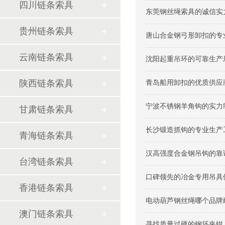
四川链条索具
东莞钢丝绳索具的诚信实力
贵州链条索具
唐山合金钢弓形卸扣的专业
云南链条索具
沈阳起重吊环的可靠生产厂
陕西链条索具
青岛船用卸扣的优质供应商
宁波不锈钢羊角钩的实力制
甘肃链条索具
长沙锻造抓钩的专业生产工
青海链条索具
汉高强度合金钢吊钩的靠谱
台湾链条索具
口碑领先的冶金专用吊具供
香港链条索具
电动葫芦钢丝绳哪个品牌耐
澳门链条索具
寻找质量过硬的钢坯夹钳（