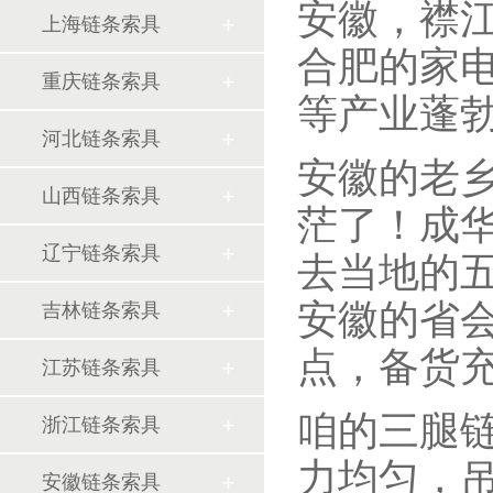
安徽，襟
上海链条索具
合肥的家
重庆链条索具
等产业蓬
河北链条索具
安徽的老
山西链条索具
茫了！成
辽宁链条索具
去当地的
安徽的省
吉林链条索具
点，备货
江苏链条索具
咱的三腿
浙江链条索具
力均匀，
安徽链条索具