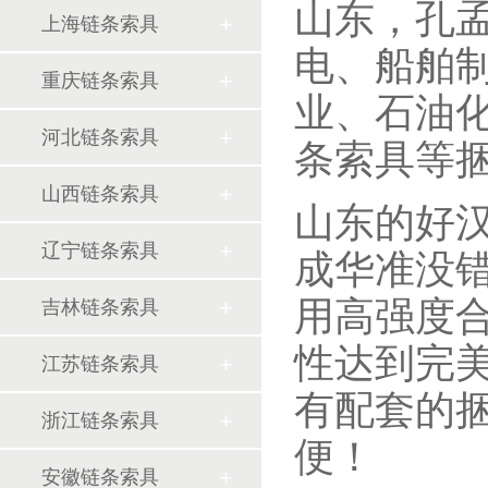
山东，孔
上海链条索具
电、船舶
重庆链条索具
业、石油
河北链条索具
条索具等
山西链条索具
山东的好
辽宁链条索具
成华准没
用高强度
吉林链条索具
性达到完
江苏链条索具
有配套的
浙江链条索具
便！
安徽链条索具